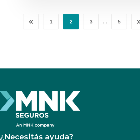
…
1
2
3
5
¿Necesitás ayuda?