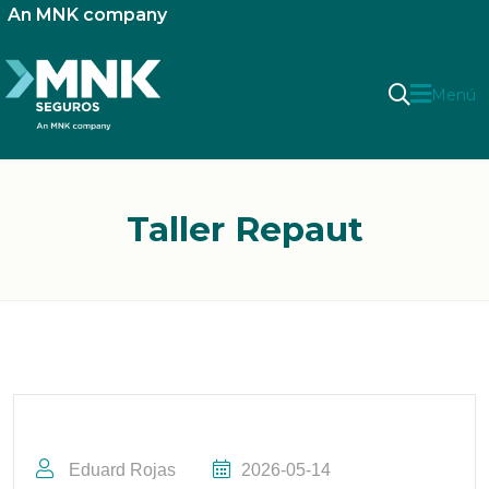
An MNK company
Menú
Taller Repaut
Eduard Rojas
2026-05-14