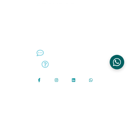
¿Necesitás ayuda?
Comentarios y sugerencias
Preguntas frecuentes
¡Estamos para servirte!
San José, Sabana norte, 100 metros al este de la
agencia Datsun-Nissan, edificio MNK Seguros.