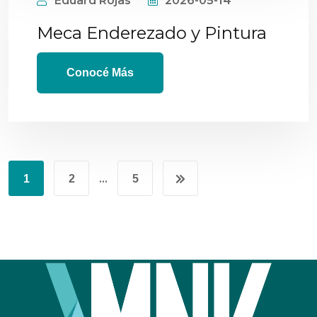
Eduard Rojas
2026-05-14
Meca Enderezado y Pintura
Conocé Más
…
1
2
5