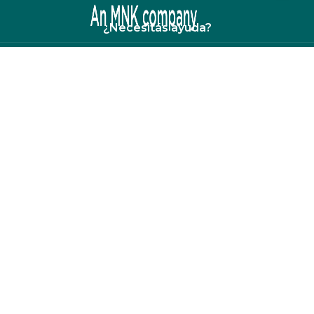
¿Necesitás ayuda?
Comentarios y sugerencias
Preguntas frecuentes
¡Estamos para servirte!
San José, Sabana norte, 100 metros al este de la
agencia Datsun-Nissan, edificio MNK Seguros.
contacto@mnkseguros.com
(506) 4102-7600
Empresa regulada y supervisada por Sugese, licencia A13