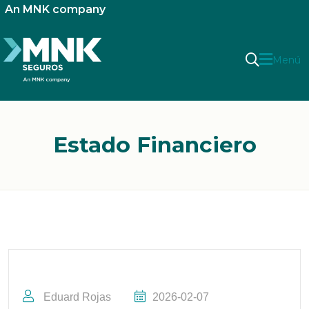
An MNK company
Menú
Estado Financiero
Eduard Rojas
2026-02-07