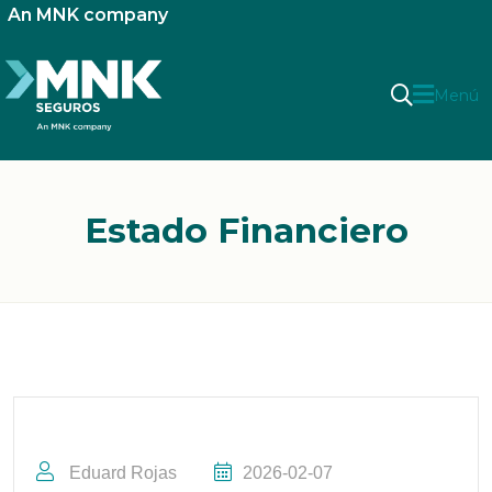
An MNK company
Menú
Estado Financiero
Eduard Rojas
2026-02-07