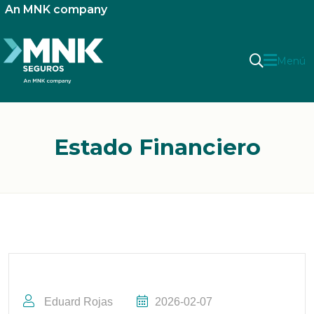
An MNK company
Menú
Estado Financiero
Eduard Rojas
2026-02-07