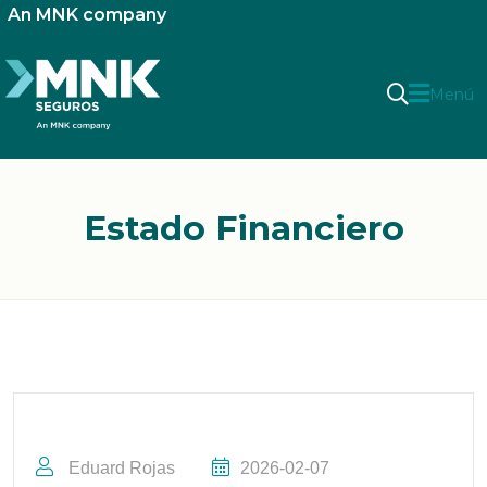
An MNK company
Menú
Estado Financiero
Eduard Rojas
2026-02-07