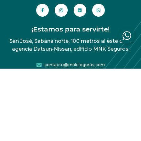
¡Estamos para servirte!
San José, Sabana norte, 100 metros al este de la
agencia Datsun-Nissan, edificio MNK Seguros.
contacto@mnkseguros.com
(506) 4102-7600
Empresa regulada y supervisada por Sugese, licencia A13
Acuerdo de protección de datos
Copyright 2026 MNK Seguros – Todos los derechos
reservados